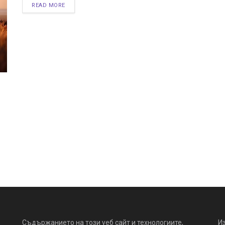
READ MORE
Съдържанието на този уеб сайт и технологиите,
И