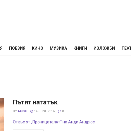
НЯ
ПОЕЗИЯ
КИНО
МУЗИКА
КНИГИ
ИЗЛОЖБИ
ТЕА
Пътят нататък
BY
AFISH
14 JUNE 2016
0
Откъс от „Проницателят“ на Анди Андрюс