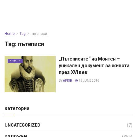
Home
Tag
пътеписи
Tag:
пътеписи
„Пътеписите“ на Монтен –
КНИГИ
уникален документ за живота
през XVI век
BY
AFISH
15 JUNE 2016
категории
UNCATEGORIZED
(7)
ИЗЛОЖБИ
(355)