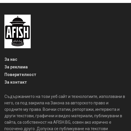
За нас
За реклама
Поверителност
За контакт
Съдържанието на този уеб сайт и технологиите, използвани в
него, са под закрила на Закона за авторското право и
сродните му права. Всички статии, репортажи, интервюта и
други текстови, графични и видео материали, публикувани в
сайта, са собственост на AFISH.BG, освен ако изрично е
посочено друго. Допуска се публикуване на текстови