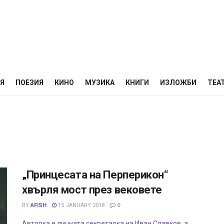
НЯ
ПОЕЗИЯ
КИНО
МУЗИКА
КНИГИ
ИЗЛОЖБИ
ТЕА
„Принцесата на Перперикон“
хвърля мост през вековете
BY
AFISH
15 JANUARY 2018
0
Авторка е личната секретарка на Иван Славков, а