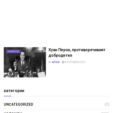
Хуан Перон, противоречивият
НОВИНИ
добродетел
BY
AFISH
8 OCTOBER 2016
категории
UNCATEGORIZED
(7)