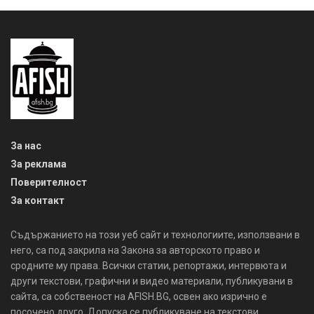
За нас
За реклама
Поверителност
За контакт
Съдържанието на този уеб сайт и технологиите, използвани в
него, са под закрила на Закона за авторското право и
сродните му права. Всички статии, репортажи, интервюта и
други текстови, графични и видео материали, публикувани в
сайта, са собственост на AFISH.BG, освен ако изрично е
посочено друго. Допуска се публикуване на текстови