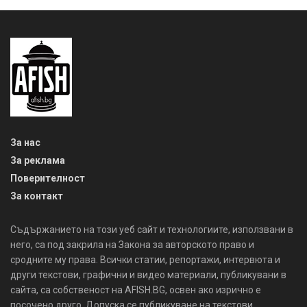
За нас
За реклама
Поверителност
За контакт
Съдържанието на този уеб сайт и технологиите, използвани в
него, са под закрила на Закона за авторското право и
сродните му права. Всички статии, репортажи, интервюта и
други текстови, графични и видео материали, публикувани в
сайта, са собственост на AFISH.BG, освен ако изрично е
посочено друго. Допуска се публикуване на текстови