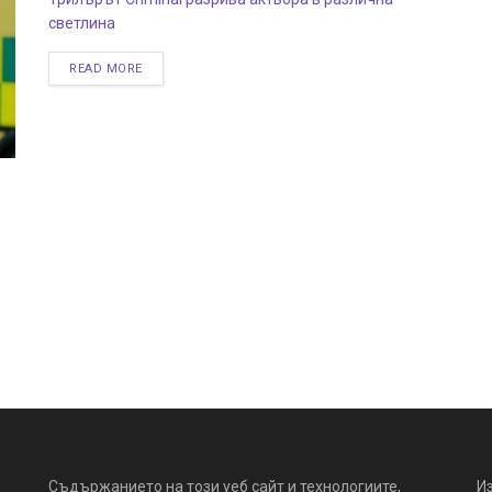
светлина
READ MORE
Съдържанието на този уеб сайт и технологиите,
И