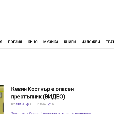
НЯ
ПОЕЗИЯ
КИНО
МУЗИКА
КНИГИ
ИЗЛОЖБИ
ТЕА
Кевин Костнър е опасен
престъпник (ВИДЕО)
BY
AFISH
1 JULY 2016
0
Трилърът Criminal разрива актьора в различна