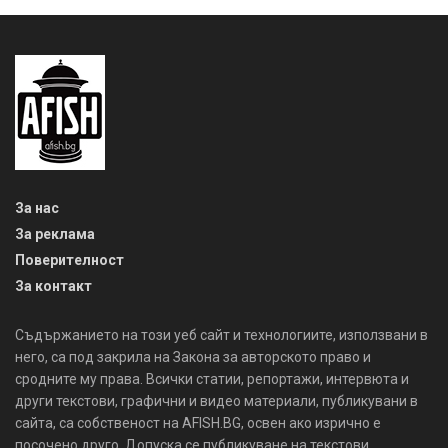
За нас
За реклама
Поверителност
За контакт
Съдържанието на този уеб сайт и технологиите, използвани в
него, са под закрила на Закона за авторското право и
сродните му права. Всички статии, репортажи, интервюта и
други текстови, графични и видео материали, публикувани в
сайта, са собственост на AFISH.BG, освен ако изрично е
посочено друго. Допуска се публикуване на текстови