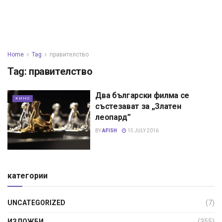
Home
Tag
правителство
Tag:
правителство
Два български филма се
КИНО
състезават за „Златен
леопард”
BY
AFISH
15 JULY 2016
категории
UNCATEGORIZED
(7)
ИЗЛОЖБИ
(355)