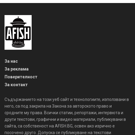
За нас
За реклама
Поверителност
За контакт
Съдържанието на този уеб сайт и технологиите, използвани в
него, са под закрила на Закона за авторското право и
сродните му права. Всички статии, репортажи, интервюта и
други текстови, графични и видео материали, публикувани в
сайта, са собственост на AFISH.BG, освен ако изрично е
посочено друго. Допуска се публикуване на текстови