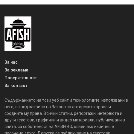
За нас
За реклама
Поверителност
За контакт
Съдържанието на този уеб сайт и технологиите, използвани в
него, са под закрила на Закона за авторското право и
сродните му права. Всички статии, репортажи, интервюта и
други текстови, графични и видео материали, публикувани в
сайта, са собственост на AFISH.BG, освен ако изрично е
посочено друго. Допуска се публикуване на текстови