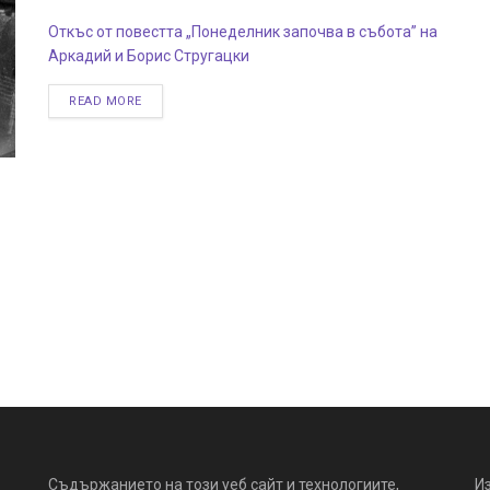
Откъс от повестта „Понеделник започва в събота” на
Аркадий и Борис Стругацки
READ MORE
Съдържанието на този уеб сайт и технологиите,
И