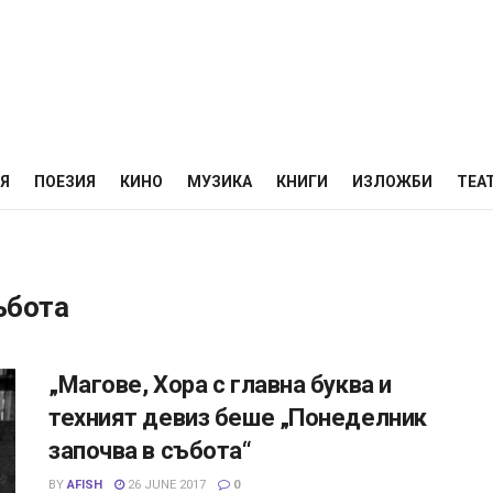
НЯ
ПОЕЗИЯ
КИНО
МУЗИКА
КНИГИ
ИЗЛОЖБИ
ТЕА
ъбота
„Магове, Хора с главна буква и
техният девиз беше „Понеделник
започва в събота“
BY
AFISH
26 JUNE 2017
0