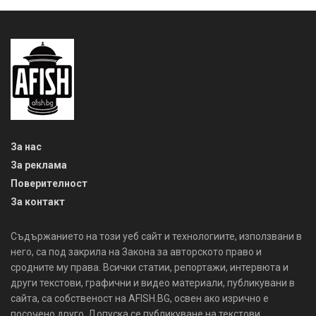
За нас
За реклама
Поверителност
За контакт
Съдържанието на този уеб сайт и технологиите, използвани в
него, са под закрила на Закона за авторското право и
сродните му права. Всички статии, репортажи, интервюта и
други текстови, графични и видео материали, публикувани в
сайта, са собственост на AFISH.BG, освен ако изрично е
посочено друго. Допуска се публикуване на текстови