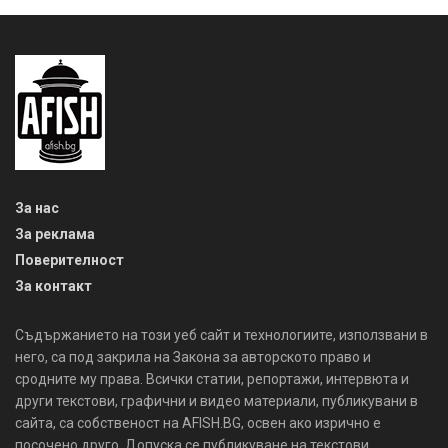
За нас
За реклама
Поверителност
За контакт
Съдържанието на този уеб сайт и технологиите, използвани в
него, са под закрила на Закона за авторското право и
сродните му права. Всички статии, репортажи, интервюта и
други текстови, графични и видео материали, публикувани в
сайта, са собственост на AFISH.BG, освен ако изрично е
посочено друго. Допуска се публикуване на текстови