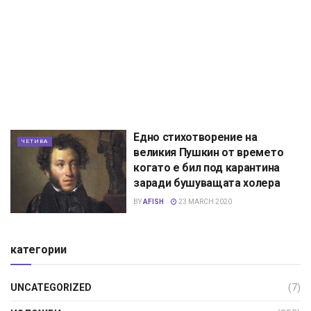
Едно стихотворение на
ЧЕТИВА
великия Пушкин от времето
когато е бил под карантина
заради бушуващата холера
BY
AFISH
23 MARCH 2020
категории
UNCATEGORIZED
(7)