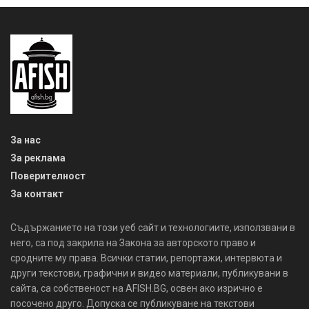
За нас
За реклама
Поверителност
За контакт
Съдържанието на този уеб сайт и технологиите, използвани в
него, са под закрила на Закона за авторското право и
сродните му права. Всички статии, репортажи, интервюта и
други текстови, графични и видео материали, публикувани в
сайта, са собственост на AFISH.BG, освен ако изрично е
посочено друго. Допуска се публикуване на текстови