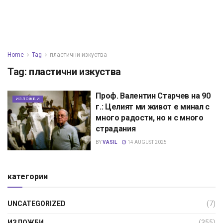
Home
Tag
пластични изкуства
Tag:
пластични изкуства
Проф. Валентин Старчев на 90
ИЗЛОЖБИ
г.: Целият ми живот е минал с
много радости, но и с много
страдания
BY
VASIL
14 AUGUST 2025
категории
UNCATEGORIZED
(7)
ИЗЛОЖБИ
(355)