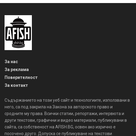
За нас
За реклама
Поверителност
За контакт
Съдържанието на този уеб сайт и технологиите, използвани в
него, са под закрила на Закона за авторското право и
сродните му права. Всички статии, репортажи, интервюта и
други текстови, графични и видео материали, публикувани в
сайта, са собственост на AFISH.BG, освен ако изрично е
посочено друго. Допуска се публикуване на текстови