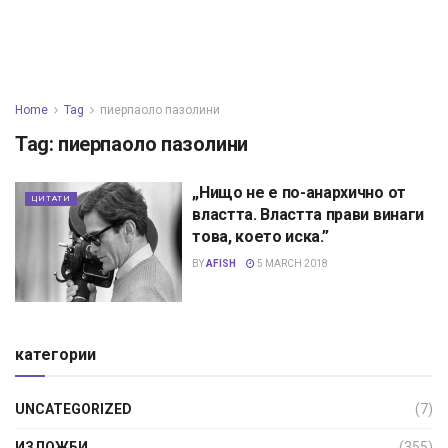
Home
Tag
пиерпаоло пазолини
Tag:
пиерпаоло пазолини
„Нищо не е по-анархично от
ЦИТАТИ
властта. Властта прави винаги
това, което иска.”
BY
AFISH
5 MARCH 2018
категории
UNCATEGORIZED
(7)
ИЗЛОЖБИ
(355)