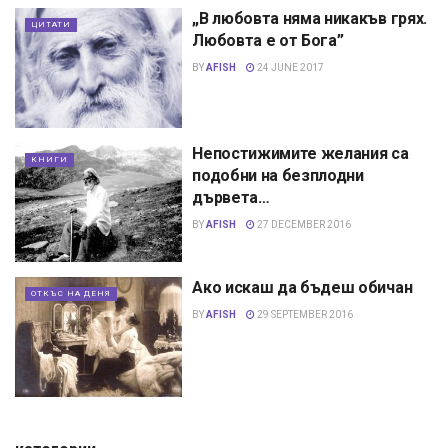
„В любовта няма никакъв грях.
ЦИТАТИ
Любовта е от Бога”
BY
AFISH
24 JUNE 2017
Непостижимите желания са
КНИГИ
подобни на безплодни
дървета…
BY
AFISH
27 DECEMBER 2016
Ако искаш да бъдеш обичан
ОТКЪС НА ДЕНЯ
BY
AFISH
29 SEPTEMBER 2016