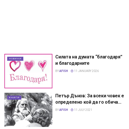
Силата на думата “благодаря”
НОВИНИ
и благодарните
BY
AFISH
11 JANUARY 2026
Петър Дънов: За всеки човек е
КНИГИ
определено кой да го обича…
BY
AFISH
11 JULY 2021