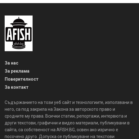
За нас
За реклама
Поверителност
За контакт
Съдържанието на този уеб сайт и технологиите, използвани в
него, са под закрила на Закона за авторското право и
сродните му права. Всички статии, репортажи, интервюта и
други текстови, графични и видео материали, публикувани в
сайта, са собственост на AFISH.BG, освен ако изрично е
посочено друго. Допуска се публикуване на текстови