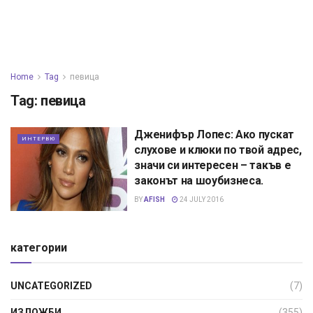
Home
Tag
певица
Tag:
певица
Дженифър Лопес: Ако пускат
ИНТЕРВЮ
слухове и клюки по твой адрес,
значи си интересен – такъв е
законът на шоубизнеса.
BY
AFISH
24 JULY 2016
категории
UNCATEGORIZED
(7)
ИЗЛОЖБИ
(355)