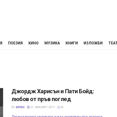
НЯ
ПОЕЗИЯ
КИНО
МУЗИКА
КНИГИ
ИЗЛОЖБИ
ТЕА
Джордж Харисън и Пати Бойд:
любов от пръв поглед
BY
AFISH
21 JANUARY 2017
0
Легендарният музикант и вдъхновяващата актриса