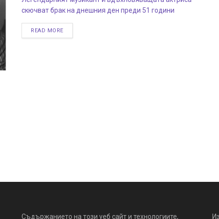
скючват брак на днешния ден преди 51 години
READ MORE
Съдържанието на този уеб сайт и технологиите,
И