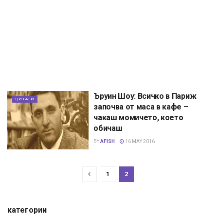
Ъруин Шоу: Всичко в Париж
ЦИТАТИ
започва от маса в кафе –
чакаш момичето, което
обичаш
BY
AFISH
16 MAY 2016
1
2
категории