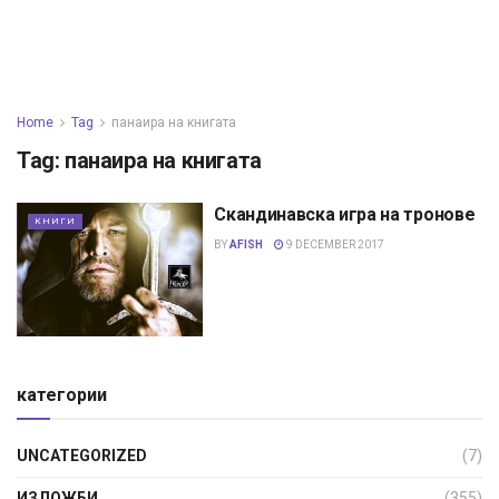
Home
Tag
панаира на книгата
Tag:
панаира на книгата
Скандинавска игра на тронове
КНИГИ
BY
AFISH
9 DECEMBER 2017
категории
UNCATEGORIZED
(7)
ИЗЛОЖБИ
(355)