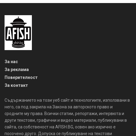
За нас
За реклама
Поверителност
За контакт
Съдържанието на този уеб сайт и технологиите, използвани в
него, са под закрила на Закона за авторското право и
сродните му права. Всички статии, репортажи, интервюта и
други текстови, графични и видео материали, публикувани в
сайта, са собственост на AFISH.BG, освен ако изрично е
посочено друго. Допуска се публикуване на текстови