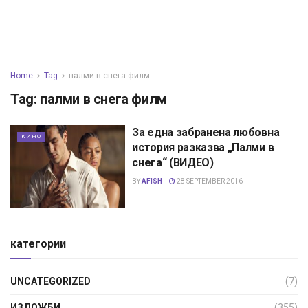
Home
Tag
палми в снега филм
Tag:
палми в снега филм
За една забранена любовна
КИНО
история разказва „Палми в
снега“ (ВИДЕО)
BY
AFISH
28 SEPTEMBER 2016
категории
UNCATEGORIZED
(7)
ИЗЛОЖБИ
(355)