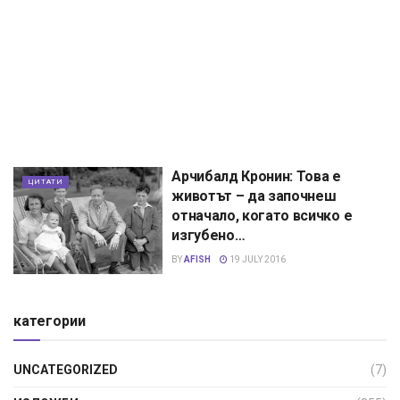
Арчибалд Кронин: Това е
ЦИТАТИ
животът – да започнеш
отначало, когато всичко е
изгубено…
BY
AFISH
19 JULY 2016
категории
UNCATEGORIZED
(7)