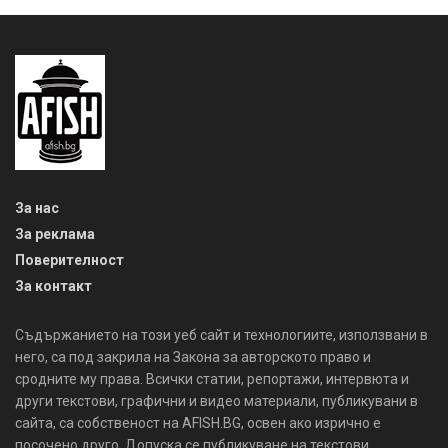
За нас
За реклама
Поверителност
За контакт
Съдържанието на този уеб сайт и технологиите, използвани в
него, са под закрила на Закона за авторското право и
сродните му права. Всички статии, репортажи, интервюта и
други текстови, графични и видео материали, публикувани в
сайта, са собственост на AFISH.BG, освен ако изрично е
посочено друго. Допуска се публикуване на текстови