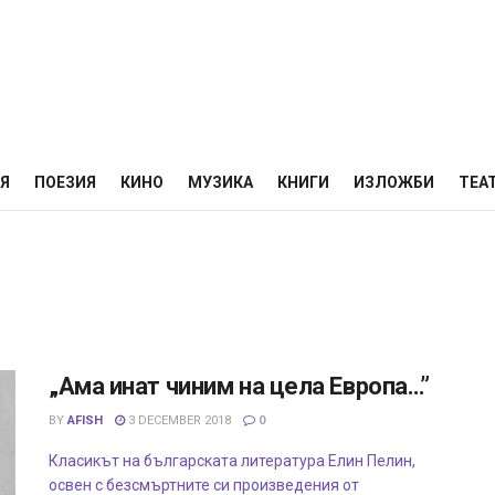
НЯ
ПОЕЗИЯ
КИНО
МУЗИКА
КНИГИ
ИЗЛОЖБИ
ТЕА
„Ама инат чиним на цела Европа…”
BY
AFISH
3 DECEMBER 2018
0
Класикът на българската литература Елин Пелин,
освен с безсмъртните си произведения от