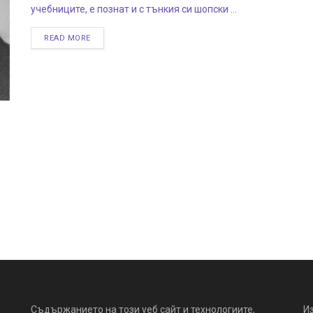
учебниците, е познат и с тънкия си шопски ...
READ MORE
Съдържанието на този уеб сайт и технологиите,
И