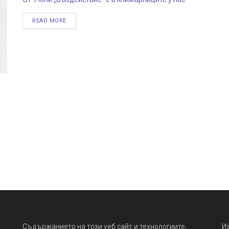
READ MORE
Съдържанието на този уеб сайт и технологиите,
И