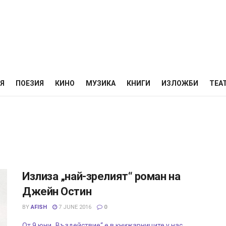
НЯ
ПОЕЗИЯ
КИНО
МУЗИКА
КНИГИ
ИЗЛОЖБИ
ТЕА
Излиза „най-зрелият“ роман на
Джейн Остин
BY
AFISH
7 JUNE 2016
0
От 9 юни „Въздействие“ е в книжарниците у нас