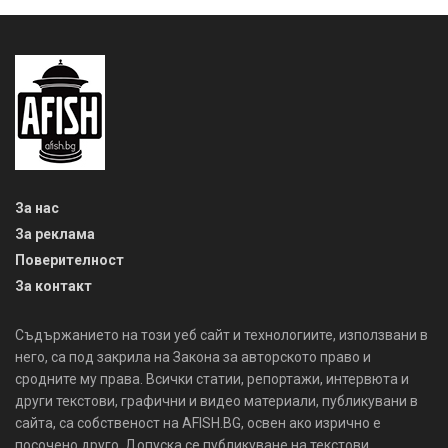
За нас
За реклама
Поверителност
За контакт
Съдържанието на този уеб сайт и технологиите, използвани в
него, са под закрила на Закона за авторското право и
сродните му права. Всички статии, репортажи, интервюта и
други текстови, графични и видео материали, публикувани в
сайта, са собственост на AFISH.BG, освен ако изрично е
посочено друго. Допуска се публикуване на текстови