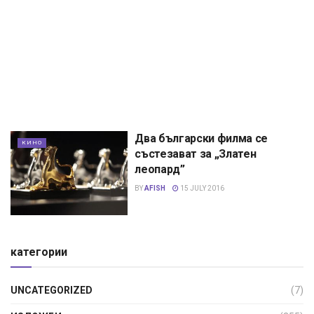
Два български филма се
КИНО
състезават за „Златен
леопард”
BY
AFISH
15 JULY 2016
категории
UNCATEGORIZED
(7)