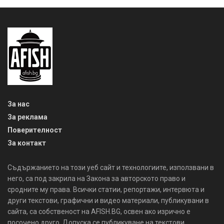
За нас
За реклама
Поверителност
За контакт
Съдържанието на този уеб сайт и технологиите, използвани в
него, са под закрила на Закона за авторското право и
сродните му права. Всички статии, репортажи, интервюта и
други текстови, графични и видео материали, публикувани в
сайта, са собственост на AFISH.BG, освен ако изрично е
посочено друго. Допуска се публикуване на текстови