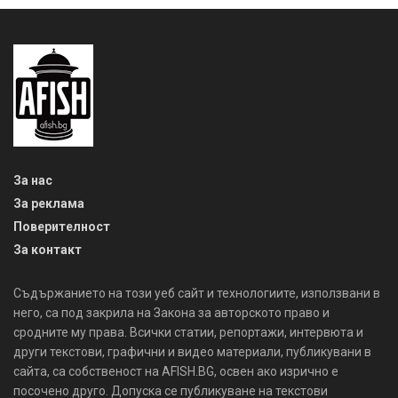
За нас
За реклама
Поверителност
За контакт
Съдържанието на този уеб сайт и технологиите, използвани в
него, са под закрила на Закона за авторското право и
сродните му права. Всички статии, репортажи, интервюта и
други текстови, графични и видео материали, публикувани в
сайта, са собственост на AFISH.BG, освен ако изрично е
посочено друго. Допуска се публикуване на текстови