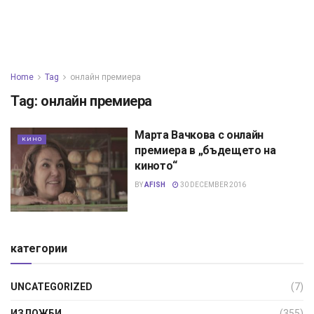
Home
Tag
онлайн премиера
Tag:
онлайн премиера
Марта Вачкова с онлайн
КИНО
премиера в „бъдещето на
киното“
BY
AFISH
30 DECEMBER 2016
категории
UNCATEGORIZED
(7)
ИЗЛОЖБИ
(355)