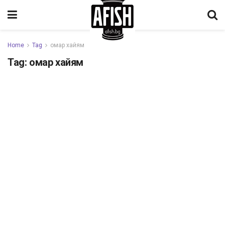
Home
Tag
омар хайям
Tag:
омар хайям