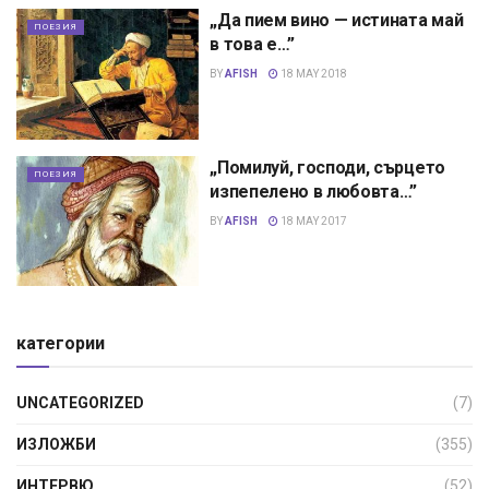
„Да пием вино — истината май
ПОЕЗИЯ
в това е…”
BY
AFISH
18 MAY 2018
„Помилуй, господи, сърцето
ПОЕЗИЯ
изпепелено в любовта…”
BY
AFISH
18 MAY 2017
категории
UNCATEGORIZED
(7)
ИЗЛОЖБИ
(355)
ИНТЕРВЮ
(52)