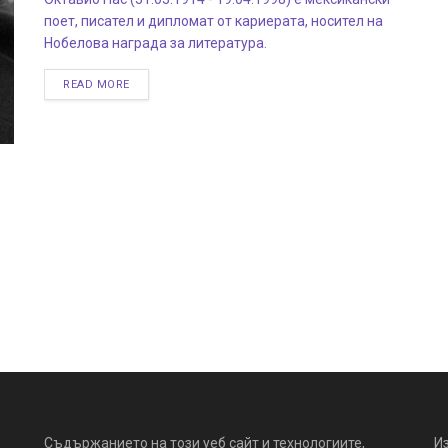
поет, писател и дипломат от кариерата, носител на
Нобелова награда за литература.
READ MORE
Съдържанието на този уеб сайт и технологиите,
И