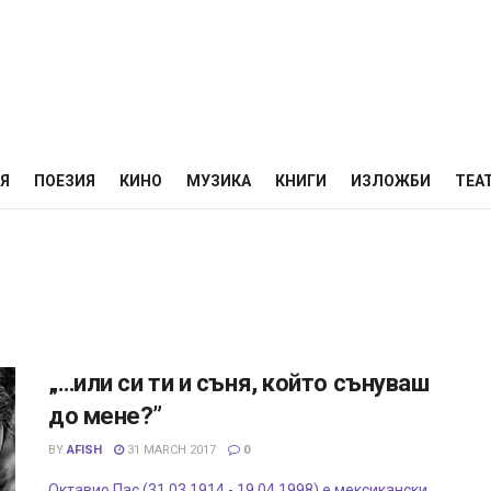
НЯ
ПОЕЗИЯ
КИНО
МУЗИКА
КНИГИ
ИЗЛОЖБИ
ТЕА
„…или си ти и съня, който сънуваш
до мене?”
BY
AFISH
31 MARCH 2017
0
Октавио Пас (31.03.1914 - 19.04.1998) е мексикански