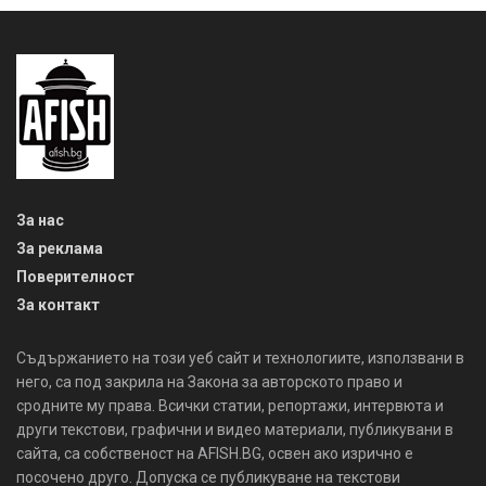
За нас
За реклама
Поверителност
За контакт
Съдържанието на този уеб сайт и технологиите, използвани в
него, са под закрила на Закона за авторското право и
сродните му права. Всички статии, репортажи, интервюта и
други текстови, графични и видео материали, публикувани в
сайта, са собственост на AFISH.BG, освен ако изрично е
посочено друго. Допуска се публикуване на текстови