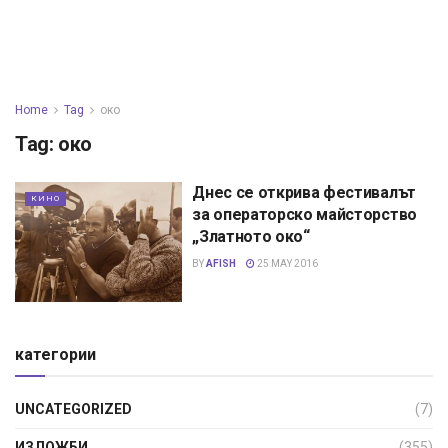
Home
Tag
око
Tag:
око
Днес се открива фестивалът
КИНО
за операторско майсторство
„Златното око“
BY
AFISH
25 MAY 2016
категории
UNCATEGORIZED
(7)
ИЗЛОЖБИ
(355)