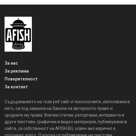
За нас
За реклама
Поверителност
За контакт
Съдържанието на този уеб сайт и технологиите, използвани в
него, са под закрила на Закона за авторското право и
сродните му права. Всички статии, репортажи, интервюта и
други текстови, графични и видео материали, публикувани в
сайта, са собственост на AFISH.BG, освен ако изрично е
посочено друго. Допуска се публикуване на текстови