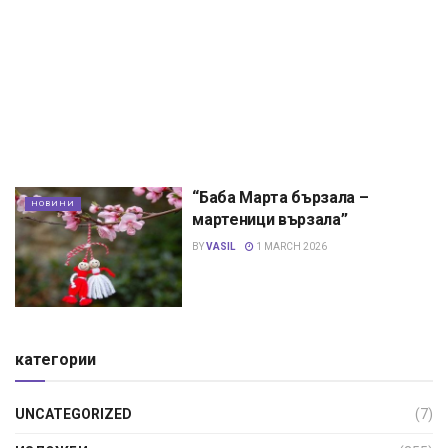
“Баба Марта бързала –
НОВИНИ
мартеници вързала”
BY
VASIL
1 MARCH 2026
категории
UNCATEGORIZED
(7)