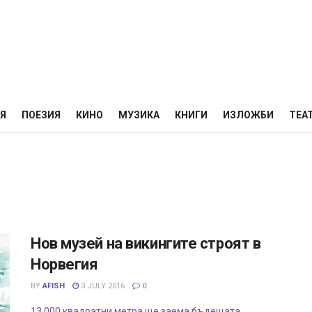
НЯ
ПОЕЗИЯ
КИНО
МУЗИКА
КНИГИ
ИЗЛОЖБИ
ТЕА
Нов музей на викингите строят в
Норвегия
BY
AFISH
3 JULY 2016
0
13 000 квадратни метра ще заема бъдещата