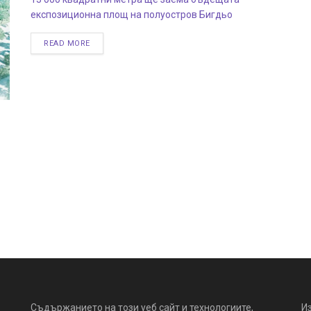
експозиционна площ на полуостров Бигдьо
READ MORE
Съдържанието на този уеб сайт и технологиите,
И