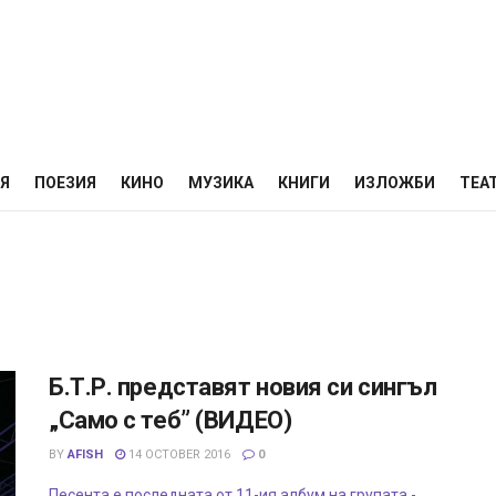
НЯ
ПОЕЗИЯ
КИНО
МУЗИКА
КНИГИ
ИЗЛОЖБИ
ТЕА
Б.Т.Р. представят новия си сингъл
„Само с теб” (ВИДЕО)
BY
AFISH
14 OCTOBER 2016
0
Песента е последната от 11-ия албум на групата -