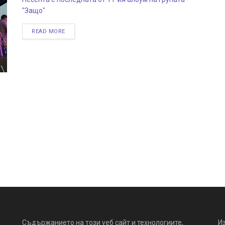
"Защо"
READ MORE
Съдържанието на този уеб сайт и технологиите,
И