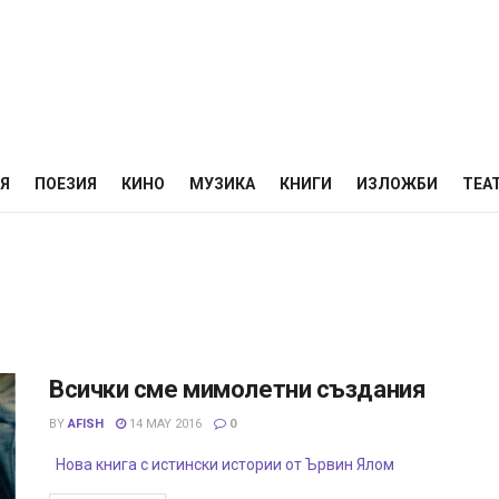
НЯ
ПОЕЗИЯ
КИНО
МУЗИКА
КНИГИ
ИЗЛОЖБИ
ТЕА
Всички сме мимолетни създания
BY
AFISH
14 MAY 2016
0
Нова книга с истински истории от Ървин Ялом