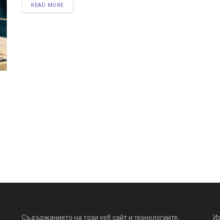
READ MORE
Съдържанието на този уеб сайт и технологиите,
И