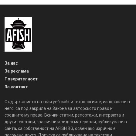
За нас
За реклама
Поверителност
За контакт
Съдържанието на този уеб сайт и технологиите, използвани в
него, са под закрила на Закона за авторското право и
сродните му права. Всички статии, репортажи, интервюта и
други текстови, графични и видео материали, публикувани в
сайта, са собственост на AFISH.BG, освен ако изрично е
посочено друго. Допуска се публикуване на текстови