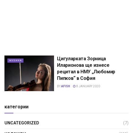
Цигуларката Зорница
МУЗИКА
Иларионова ще изнесе
рецитал в НМУ „Любомир
Пипков“ в София
BY
AFISH
8 JANUARY 2020
категории
UNCATEGORIZED
(7)