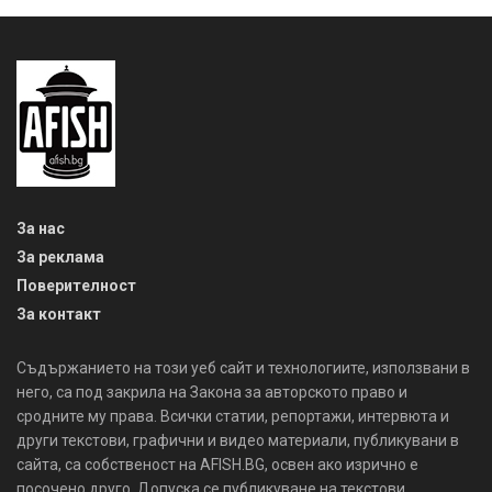
За нас
За реклама
Поверителност
За контакт
Съдържанието на този уеб сайт и технологиите, използвани в
него, са под закрила на Закона за авторското право и
сродните му права. Всички статии, репортажи, интервюта и
други текстови, графични и видео материали, публикувани в
сайта, са собственост на AFISH.BG, освен ако изрично е
посочено друго. Допуска се публикуване на текстови