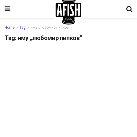
Home
Tag
нму „любомир пипков“
Tag:
нму „любомир пипков“