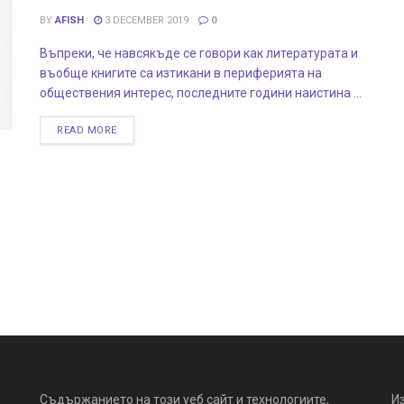
BY
AFISH
3 DECEMBER 2019
0
Въпреки, че навсякъде се говори как литературата и
въобще книгите са изтикани в периферията на
обществения интерес, последните години наистина ...
READ MORE
Съдържанието на този уеб сайт и технологиите,
И