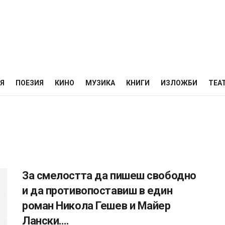
НЯ
ПОЕЗИЯ
КИНО
МУЗИКА
КНИГИ
ИЗЛОЖБИ
ТЕА
За смелостта да пишеш свободно
и да противопоставиш в един
роман Никола Гешев и Майер
Лански….