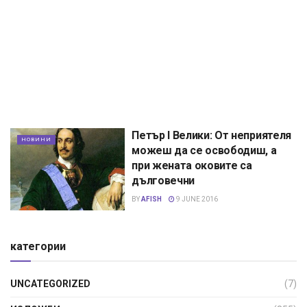
Петър I Велики: От неприятеля
НОВИНИ
можеш да се освободиш, а
при жената оковите са
дълговечни
BY
AFISH
9 JUNE 2016
категории
UNCATEGORIZED
(7)