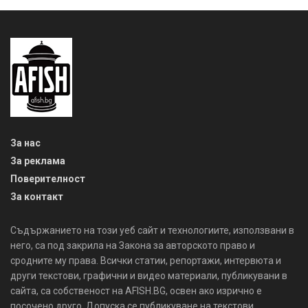
За нас
За реклама
Поверителност
За контакт
Съдържанието на този уеб сайт и технологиите, използвани в
него, са под закрила на Закона за авторското право и
сродните му права. Всички статии, репортажи, интервюта и
други текстови, графични и видео материали, публикувани в
сайта, са собственост на AFISH.BG, освен ако изрично е
посочено друго. Допуска се публикуване на текстови