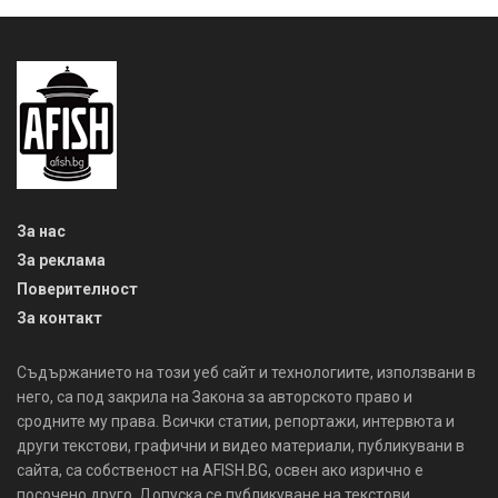
За нас
За реклама
Поверителност
За контакт
Съдържанието на този уеб сайт и технологиите, използвани в
него, са под закрила на Закона за авторското право и
сродните му права. Всички статии, репортажи, интервюта и
други текстови, графични и видео материали, публикувани в
сайта, са собственост на AFISH.BG, освен ако изрично е
посочено друго. Допуска се публикуване на текстови