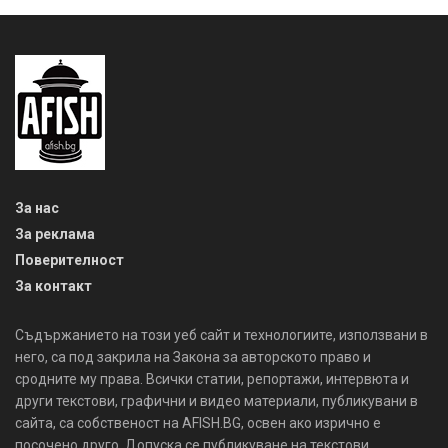
За нас
За реклама
Поверителност
За контакт
Съдържанието на този уеб сайт и технологиите, използвани в
него, са под закрила на Закона за авторското право и
сродните му права. Всички статии, репортажи, интервюта и
други текстови, графични и видео материали, публикувани в
сайта, са собственост на AFISH.BG, освен ако изрично е
посочено друго. Допуска се публикуване на текстови