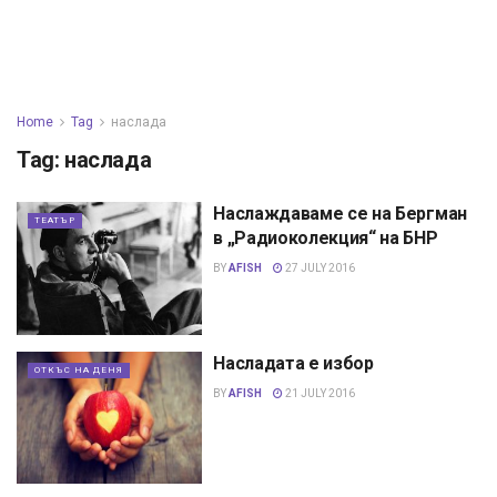
Home
Tag
наслада
Tag:
наслада
Наслаждаваме се на Бергман
ТЕАТЪР
в „Радиоколекция“ на БНР
BY
AFISH
27 JULY 2016
Насладата е избор
ОТКЪС НА ДЕНЯ
BY
AFISH
21 JULY 2016