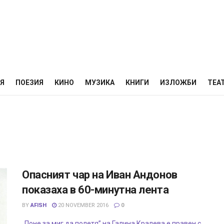
НЯ
ПОЕЗИЯ
КИНО
МУЗИКА
КНИГИ
ИЗЛОЖБИ
ТЕА
Опасният чар на Иван Андонов
показаха в 60-минутна лента
BY
AFISH
20 NOVEMBER 2016
0
„Поне за миг да полетя” на Галина Кралева е правен с