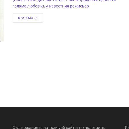
голяма любов към известния режисьор
READ MORE
Съдържанието на този уеб сайт и технологиите,
И