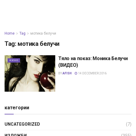
Home
Tag
мотика белучи
Tag:
мотика белучи
Тяло на показ: Моника Белучи
КИНО
(ВИДЕО)
BY
AFISH
14 DECEMBER 2016
категории
UNCATEGORIZED
(7)
ИЗЛОЖБИ
(355)