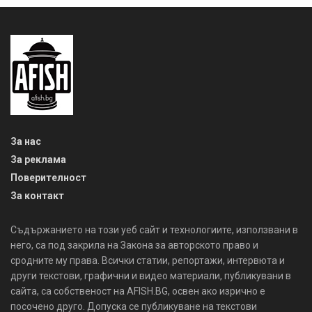
За нас
За реклама
Поверителност
За контакт
Съдържанието на този уеб сайт и технологиите, използвани в
него, са под закрила на Закона за авторското право и
сродните му права. Всички статии, репортажи, интервюта и
други текстови, графични и видео материали, публикувани в
сайта, са собственост на AFISH.BG, освен ако изрично е
посочено друго. Допуска се публикуване на текстови