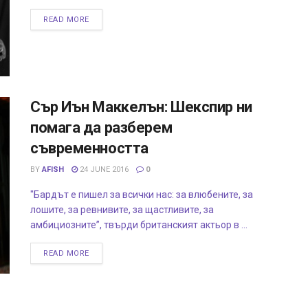
READ MORE
Сър Иън Маккелън: Шекспир ни
помага да разберем
съвременността
BY
AFISH
24 JUNE 2016
0
"Бардът е пишел за всички нас: за влюбените, за
лошите, за ревнивите, за щастливите, за
амбициозните”, твърди британският актьор в ...
READ MORE