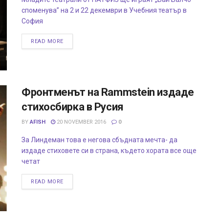
споменува” на 2 и 22 декември в Учебния театър в
София
READ MORE
Фронтменът на Rammstein издаде
стихосбирка в Русия
BY
AFISH
20 NOVEMBER 2016
0
За Линдеман това е негова сбъдната мечта- да
издаде стиховете си в страна, където хората все още
четат
READ MORE