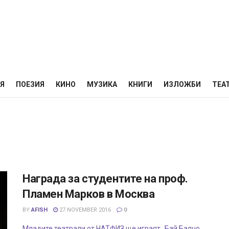
НЯ
ПОЕЗИЯ
КИНО
МУЗИКА
КНИГИ
ИЗЛОЖБИ
ТЕА
Награда за студентите на проф.
Пламен Марков в Москва
BY
AFISH
27 NOVEMBER 2016
0
Младите театрали от НАТФИЗ ще играят „Бай Балчо