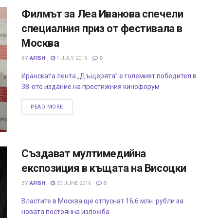
Филмът за Леа Иванова спечели
специалния приз от фестивала в
Москва
BY
AFISH
1 JULY 2016
0
Иранската лента „Дъщерята” е големият победител в
38-ото издание на престижния кинофорум
READ MORE
Създават мултимедийна
експозиция в къщата на Висоцки
BY
AFISH
30 JUNE 2016
0
Властите в Москва ще отпуснат 16,6 млн. рубли за
новата постоянна изложба