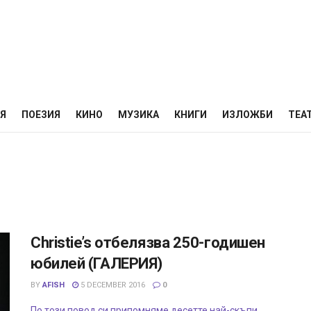
НЯ
ПОЕЗИЯ
КИНО
МУЗИКА
КНИГИ
ИЗЛОЖБИ
ТЕА
Christie’s отбелязва 250-годишен
юбилей (ГАЛЕРИЯ)
BY
AFISH
5 DECEMBER 2016
0
По този повод си припомняме десетте най-скъпи