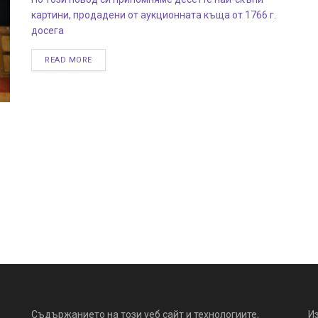
картини, продадени от аукционната къща от 1766 г.
досега
READ MORE
Съдържанието на този уеб сайт и технологиите,
И