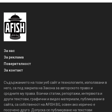
За нас
За реклама
Поверителност
За контакт
Съдържанието на този уеб сайт и технологиите, използвани в
него, са под закрила на Закона за авторското право и
сродните му права. Всички статии, репортажи, интервюта и
други текстови, графични и видео материали, публикувани в
сайта, са собственост на AFISH.BG, освен ако изрично е
посочено друго. Допуска се публикуване на текстови