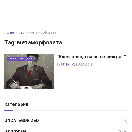
Home
Tag
метаморфозата
Tag:
метаморфозата
“Влез, влез, той не се вижда…”
ОТКЪС НА ДЕНЯ
BY
AFISH
3 JULY 2018
категории
UNCATEGORIZED
(7)
ИЗЛОЖБИ
(355)