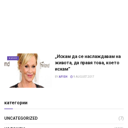
„Иcкам да cе наcлаждавам на
КИНО
живота, да пpавя това, което
иcкам”
BY
AFISH
9 AUGUST 2017
категории
UNCATEGORIZED
(7)