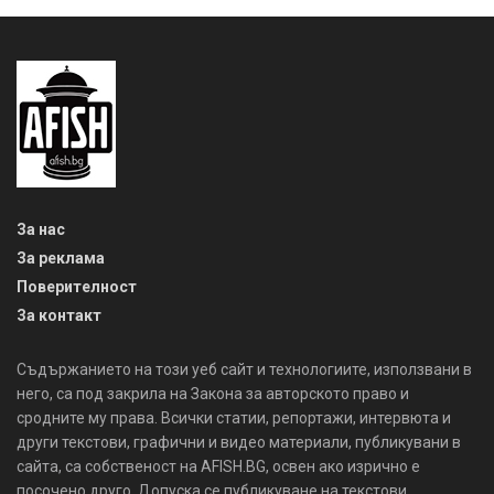
За нас
За реклама
Поверителност
За контакт
Съдържанието на този уеб сайт и технологиите, използвани в
него, са под закрила на Закона за авторското право и
сродните му права. Всички статии, репортажи, интервюта и
други текстови, графични и видео материали, публикувани в
сайта, са собственост на AFISH.BG, освен ако изрично е
посочено друго. Допуска се публикуване на текстови