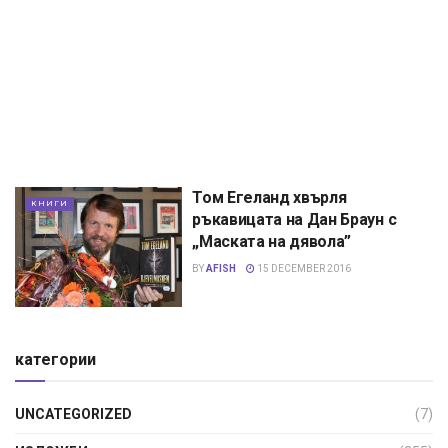
Том Егеланд хвърля
КНИГИ
ръкавицата на Дан Браун с
„Маската на дявола”
BY
AFISH
15 DECEMBER 2016
категории
UNCATEGORIZED
(7)