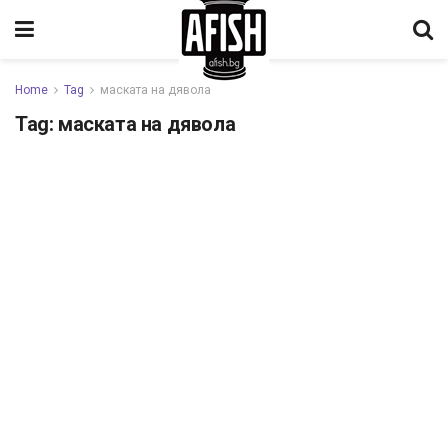
Home
Tag
маската на дявола
Tag:
маската на дявола