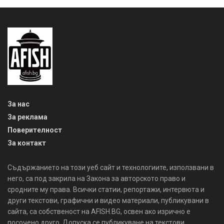
За нас
За реклама
Поверителност
За контакт
Съдържанието на този уеб сайт и технологиите, използвани в
него, са под закрила на Закона за авторското право и
сродните му права. Всички статии, репортажи, интервюта и
други текстови, графични и видео материали, публикувани в
сайта, са собственост на AFISH.BG, освен ако изрично е
посочено друго. Допуска се публикуване на текстови