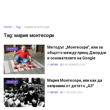
Home
Tag
мария монтесори
Tag:
мария монтесори
Методът „Монтесори”, или за
КНИГИ
общото между принц Джордж
и основателите на Google
BY
AFISH
8 NOVEMBER 2016
Мария Монтесори, или как да
КНИГИ
направим от детето „АЗ”
BY
AFISH
31 AUGUST 2016