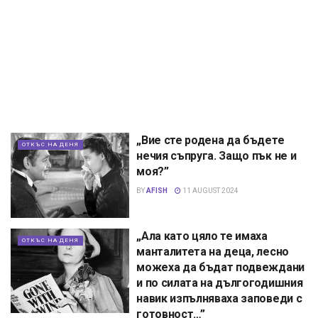
„Вие сте родена да бъдете
ОТКЪС НА ДЕНЯ
нечия съпруга. Защо пък не и
моя?”
BY
AFISH
11 AUGUST 2024
„Ала като цяло те имаха
ОТКЪС НА ДЕНЯ
манталитета на деца, лесно
можеха да бъдат подвеждани
и по силата на дългогодишния
навик изпълняваха заповеди с
готовност…”