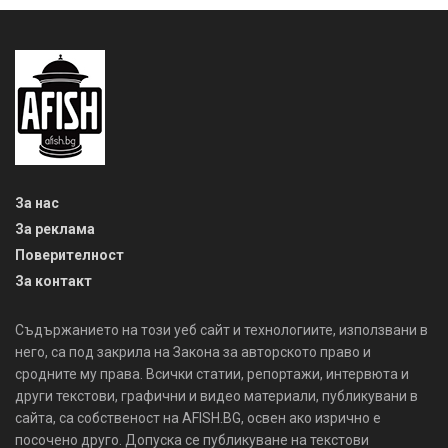
За нас
За реклама
Поверителност
За контакт
Съдържанието на този уеб сайт и технологиите, използвани в
него, са под закрила на Закона за авторското право и
сродните му права. Всички статии, репортажи, интервюта и
други текстови, графични и видео материали, публикувани в
сайта, са собственост на AFISH.BG, освен ако изрично е
посочено друго. Допуска се публикуване на текстови