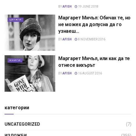
BY
AFISH
19 JUNE 2018
Маргарет Мичъл: Обичах те, но
ЦИТАТИ
не можех да допусна да го
узнаеш…
BY
AFISH
8 NOVEMBER 2016
Маргарет Мичъл, или как да те
КНИГИ
отнесе вихърът
BY
AFISH
16 AUGUST 2016
категории
UNCATEGORIZED
(7)
ИЗЛОЖБИ
(355)