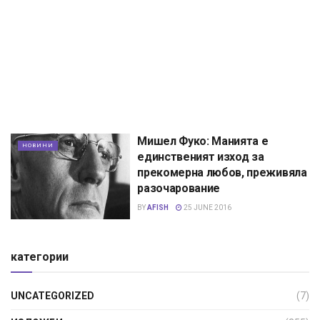
Мишел Фуко: Манията е
НОВИНИ
единственият изход за
прекомерна любов, преживяла
разочарование
BY
AFISH
25 JUNE 2016
категории
UNCATEGORIZED
(7)