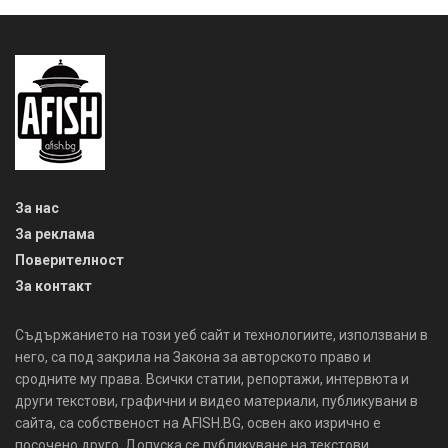
За нас
За реклама
Поверителност
За контакт
Съдържанието на този уеб сайт и технологиите, използвани в
него, са под закрила на Закона за авторското право и
сродните му права. Всички статии, репортажи, интервюта и
други текстови, графични и видео материали, публикувани в
сайта, са собственост на AFISH.BG, освен ако изрично е
посочено друго. Допуска се публикуване на текстови